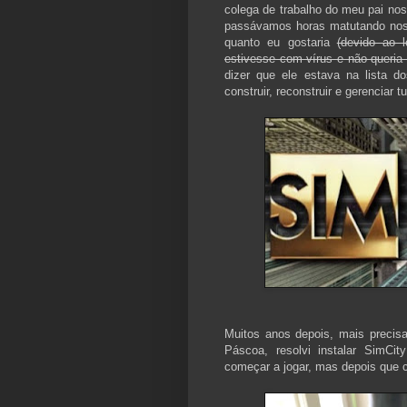
colega de trabalho do meu pai no
passávamos horas matutando noss
quanto eu gostaria
(devido ao 
estivesse com vírus e não queria
dizer que ele estava na lista 
construir, reconstruir e gerenciar 
Muitos anos depois, mais precis
Páscoa, resolvi instalar SimCi
começar a jogar, mas depois que ce