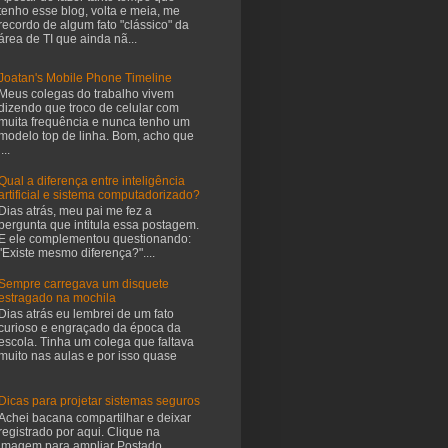
tenho esse blog, volta e meia, me
recordo de algum fato "clássico" da
área de TI que ainda nã...
Joatan's Mobile Phone Timeline
Meus colegas do trabalho vivem
dizendo que troco de celular com
muita frequência e nunca tenho um
modelo top de linha. Bom, acho que
i...
Qual a diferença entre inteligência
artificial e sistema computadorizado?
Dias atrás, meu pai me fez a
pergunta que intitula essa postagem.
E ele complementou questionando:
"Existe mesmo diferença?"....
Sempre carregava um disquete
estragado na mochila
Dias atrás eu lembrei de um fato
curioso e engraçado da época da
escola. Tinha um colega que faltava
muito nas aulas e por isso quase
Dicas para projetar sistemas seguros
Achei bacana compartilhar e deixar
registrado por aqui. Clique na
imagem para ampliar Postado