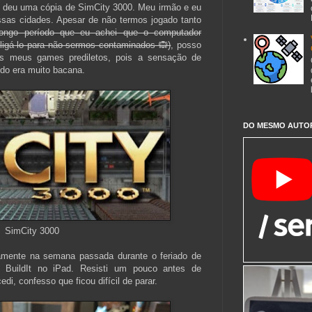
s deu uma cópia de SimCity 3000. Meu irmão e eu
as cidades. Apesar de não termos jogado tanto
longo período que eu achei que o computador
 ligá-lo para não sermos contaminados 🙉)
, posso
dos meus games prediletos, pois a sensação de
tudo era muito bacana.
DO MESMO AUTO
SimCity 3000
amente na semana passada durante o feriado de
ty BuildIt no iPad. Resisti um pouco antes de
di, confesso que ficou difícil de parar.