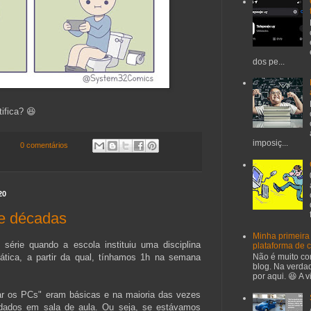
dos pe...
ifica? 😆
imposiç...
0 comentários
20
de décadas
Minha primeira
érie quando a escola instituiu uma disciplina
plataforma de 
mática, a partir da qual, tínhamos 1h na semana
Não é muito co
blog. Na verda
por aqui. 😆 A 
sar os PCs" eram básicas e na maioria das vezes
dados em sala de aula. Ou seja, se estávamos