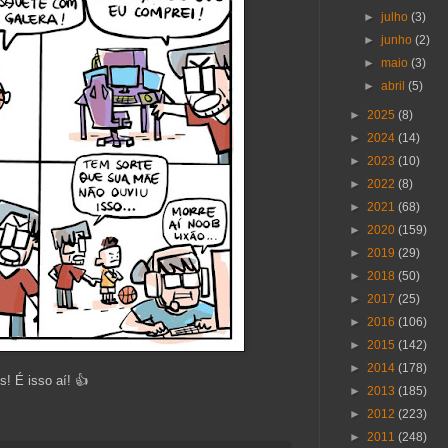
►
julho
(3)
►
junho
(2)
►
maio
(3)
►
abril
(5)
►
2025
(8)
►
2024
(14)
►
2023
(10)
►
2022
(8)
►
2021
(68)
►
2020
(159)
►
2019
(29)
►
2018
(50)
►
2017
(25)
►
2016
(106)
►
2015
(142)
►
2014
(178)
! É isso aí! 👍
►
2013
(185)
►
2012
(223)
►
2011
(248)