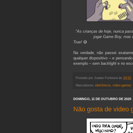
"As crianças de hoje, nunca passa
jogar Game Boy, mas d
True!
😅
Na verdade, não passei exatam
qualquer dispositivo – e pensando
exemplo – sem
backlight
e no escu
Postado por
Joatan Fontoura
às
20:52
Marcadores:
eletrônicos
,
vídeo games
DOMINGO, 11 DE OUTUBRO DE 2020
Não gosta de video