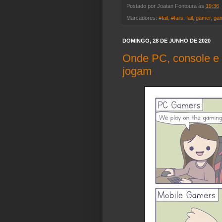
Postado por
Joatan Fontoura
às
19:36
Marcadores:
#fail
,
#fails
,
fail
,
gamer
,
gam
DOMINGO, 28 DE JUNHO DE 2020
Onde PC, console e
jogam