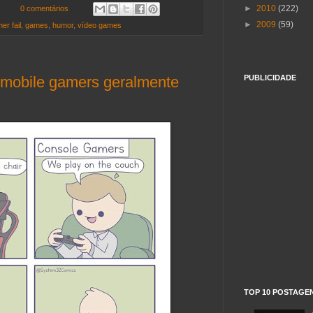
►
2010
(222)
0 comentários
►
2009
(59)
er fail
,
games
,
humor
,
vídeo games
 mobile gamers geralmente
PUBLICIDADE
TOP 10 POSTAGE