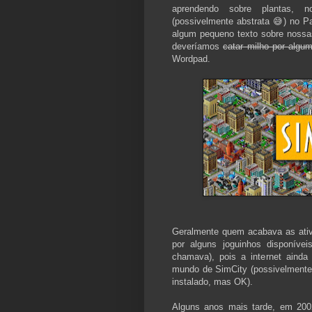
aprendendo sobre plantas, n
(possivelmente abstrata 😅) no Pa
algum pequeno texto sobre nossas 
deveríamos
catar milho por algum
Wordpad.
Geralmente quem acabava as ativi
por alguns joguinhos disponíve
chamava), pois a internet ainda 
mundo de SimCity (possivelmente
instalado, mas OK).
Alguns anos mais tarde, em 200