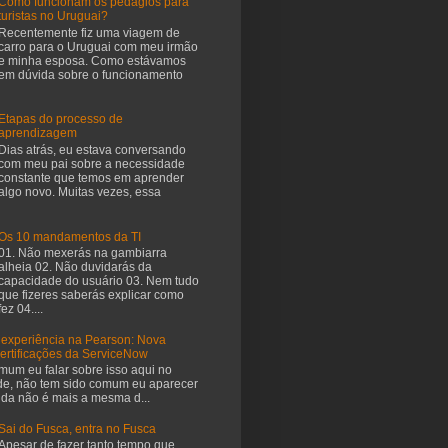
Como funcionam os pedágios para
turistas no Uruguai?
Recentemente fiz uma viagem de
carro para o Uruguai com meu irmão
e minha esposa. Como estávamos
em dúvida sobre o funcionamento
Etapas do processo de
aprendizagem
Dias atrás, eu estava conversando
com meu pai sobre a necessidade
constante que temos em aprender
algo novo. Muitas vezes, essa
Os 10 mandamentos da TI
01. Não mexerás na gambiarra
alheia 02. Não duvidarás da
capacidade do usuário 03. Nem tudo
que fizeres saberás explicar como
fez 04....
 experiência na Pearson: Nova
certificações da ServiceNow
mum eu falar sobre isso aqui no
de, não tem sido comum eu aparecer
vida não é mais a mesma d...
Sai do Fusca, entra no Fusca
Apesar de fazer tanto tempo que