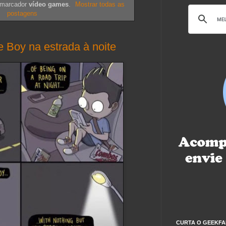
 marcador
vídeo games
.
Mostrar todas as
postagens
 Boy na estrada à noite
CURTA O GEEKFA