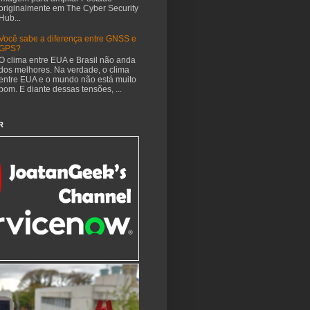
originalmente em The Cyber Security
Hub...
Você sabe a diferença entre GNSS e
GPS?
O clima entre EUA e Brasil não anda
dos melhores. Na verdade, o clima
entre EUA e o mundo não está muito
bom. E diante dessas tensões, ...
R