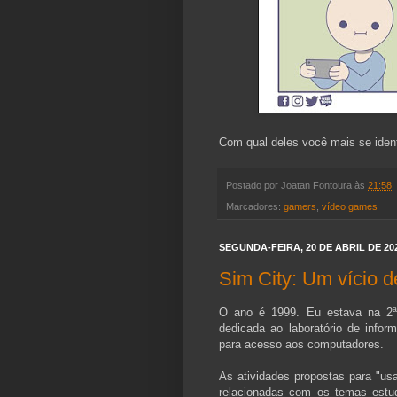
Com qual deles você mais se ident
Postado por
Joatan Fontoura
às
21:58
Marcadores:
gamers
,
vídeo games
SEGUNDA-FEIRA, 20 DE ABRIL DE 20
Sim City: Um vício 
O ano é 1999. Eu estava na 2ª s
dedicada ao laboratório de infor
para acesso aos computadores.
As atividades propostas para "u
relacionadas com os temas estu