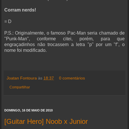
Corram nerds!
= D
P.S.: Originalmente, o famoso Pac-Man seria chamado de
"Punk-Man", conforme citei, porém, para que
engraçadinhos não trocassem a letra "p" por um "f", o
nome foi modificado.
Joatan Fontoura
às
18:37
0 comentários
Compartilhar
DOMINGO, 16 DE MAIO DE 2010
[Guitar Hero] Noob x Junior