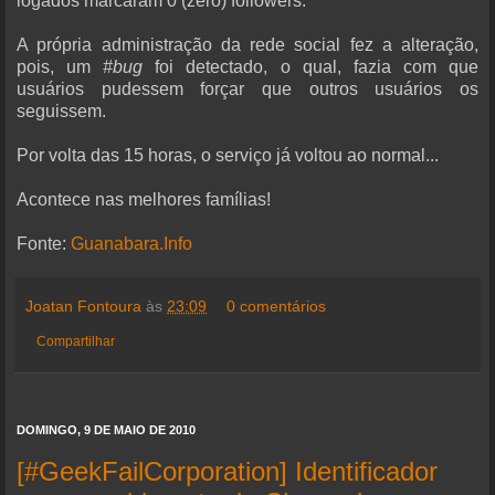
logados marcaram 0 (zero) followers.
A própria administração da rede social fez a alteração,
pois, um
#bug
foi detectado, o qual, fazia com que
usuários pudessem forçar que outros usuários os
seguissem.
Por volta das 15 horas, o serviço já voltou ao normal...
Acontece nas melhores famílias!
Fonte:
Guanabara.Info
Joatan Fontoura
às
23:09
0 comentários
Compartilhar
DOMINGO, 9 DE MAIO DE 2010
[#GeekFailCorporation] Identificador