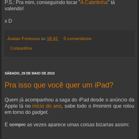
P.S.: Pra mim, conseguindo tocar "
A Cabritinha
" tá
valendo!
x D
Joatan Fontoura
às
18:42
0 comentários
Compartilhar
SÁBADO, 29 DE MAIO DE 2010
Pra isso que você quer um iPad?
Quem já acompanhou a saga do iPad desde o anúncio da
Apple lá no
início do ano
, sabe todo o #mimimi que rolou
em torno do
gadget
.
E
sempre
as vezes aparece umas coisas bizarras assim: