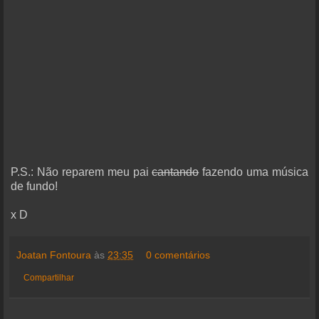
P.S.: Não reparem meu pai
cantando
fazendo uma música
de fundo!
x D
Joatan Fontoura
às
23:35
0 comentários
Compartilhar