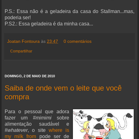
P.S.: Essa não é a geladeira da casa do Stallman...mas,
poderia ser!
P.S2.: Essa geladeira é da minha casa...
Joatan Fontoura
às
23:47
0 comentários
Compartilhar
DOMINGO, 2 DE MAIO DE 2010
Saiba de onde vem o leite que você
compra
Para o pessoal que adora
fazer um
#mimimi
sobre
alimentação saudável e
#whatever
, o site
where is
my milk from
pode ser de