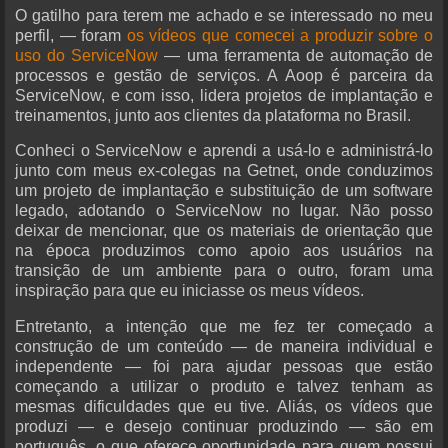
O gatilho para terem me achado e se interessado no meu
perfil, — foram
os vídeos que comecei a produzir sobre o
uso do ServiceNow
— uma ferramenta de automação de
processos e gestão de serviços. A Aoop é parceira da
ServiceNow, e com isso, lidera projetos de implantação e
treinamentos, junto aos clientes da plataforma no Brasil.
Conheci o ServiceNow e aprendi a usá-lo e administrá-lo
junto com meus ex-colegas na Getnet, onde conduzimos
um projeto de implantação e substituição de um software
legado, adotando o ServiceNow no lugar. Não posso
deixar de mencionar, que os materiais de orientação que
na época produzimos como apoio aos usuários na
transição de um ambiente para o outro, foram uma
inspiração para que eu iniciasse os meus vídeos.
Entretanto, a intenção que me fez ter começado a
construção de um conteúdo — de maneira individual e
independente — foi para ajudar pessoas que estão
começando a utilizar o produto e talvez tenham as
mesmas dificuldades que eu tive. Aliás, os vídeos que
produzi — e desejo continuar produzindo — são em
português, o que oferece oportunidade para quem possui