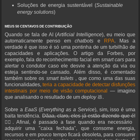
Soluções de energia sustentável (
Sustainable
energy solutions
)
MEUS 50 CENTAVOS DE CONTRIBUIÇÃO
Quando se fala de AI (
Artificial Intelligence
), eu meio que
automaticamente penso em
chatbots
e
RPA
. Mas a
verdade é que isso é só uma pontinha de um turbilhão de
capacidades e aplicações. O artigo da Forbes, por
exemplo, fala do reconhecimento facial em
smart cars
para
alertar o condutor caso ele desvie a atenção da via ou
esteja sentindo-se cansado. Além disso, é comentado
também sobre os
smart toilets
, que como uma das suas
funcionalidades,
teria a capacidade de detectar disfunções
intestinais por meio de visão computacional
— imagino
que analisando o resultado de um
deploy
💩.
Sobre a
EaaS
(
Everything as a Service
), sim, isso é uma
baita tendência.
Dãaa, claro, eles já estão dizendo que é!
🤦‍♂️. Afinal, é passado a fase quando era necessário
adquirir uma "caixa fechada", que consome energia,
recursos e em pouco tempo ficará obsoleta, para consumir