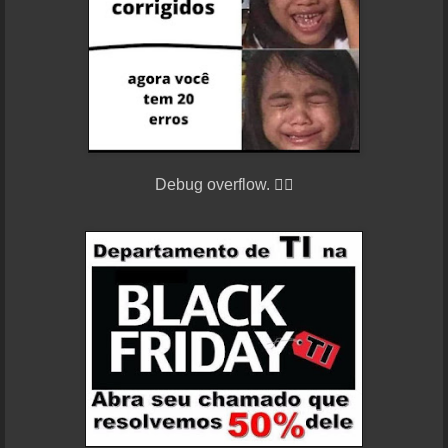
Debug overflow. 😵‍💫