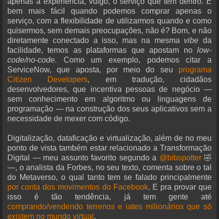
apenas a experiência, vulgo, o serviço que tem dentro. É
bem mais fácil quando podemos comprar apenas o
serviço, com a flexibilidade de utilizarmos quando e como
quisermos, sem demais preocupações, não é? Bom, e não
diretamente conectado a isso, mas na mesma
vibe
da
facilidade, temos as plataformas que apostam no
low-
code/no-code
. Como um exemplo, podemos citar a
ServiceNow, que aposta, por meio do seu
programa
Citizen Developers
, em tradução, cidadãos
desenvolvedores, que incentiva pessoas de negócio —
sem conhecimento em algoritmo ou linguagens de
programação — na construção dos seus aplicativos sem a
necessidade de mexer com código.
Digitalização, dataficação e virtualização, além de no meu
ponto de vista também estar relacionado a Transformação
Digital — meu assunto favorito segundo a
@bibspotter
🤣
—, o analista da Forbes, no seu texto, comenta sobre o tal
do Metaverso, o qual tanto tem se falado principalmente
por conta dos movimentos do Facebook
. E pra provar que
isso é tão tendência, já tem gente até
comprando/vendendo terrenos e iates milionários que só
existem no mundo virtual
.