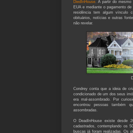
DiedInHouse
. A partir do mesmo 
EUA e mediante o pagamento de u
residência tem algum vínculo 
obituários, notícias e outras fon
não revelar.
D
Condrey conta que a ideia de cria
condicionado de um dos seus imóv
era mal-assombrado. Por curios
encontrou pessoas também q
assombradas.
O DeadInHouse existe desde 2
cadastrados, contemplando os 5
buscas já foram realizadas. Os p