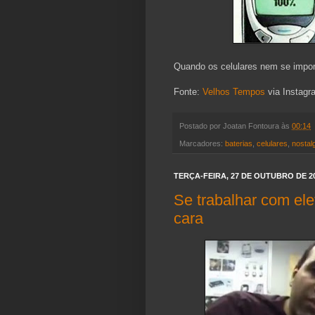
Quando os celulares nem se impor
Fonte:
Velhos Tempos
via Instagr
Postado por
Joatan Fontoura
às
00:14
Marcadores:
baterias
,
celulares
,
nostal
TERÇA-FEIRA, 27 DE OUTUBRO DE 2
Se trabalhar com ele
cara