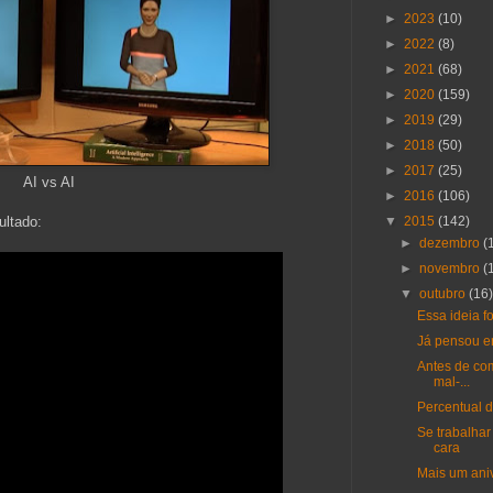
►
2023
(10)
►
2022
(8)
►
2021
(68)
►
2020
(159)
►
2019
(29)
►
2018
(50)
►
2017
(25)
AI vs AI
►
2016
(106)
ultado:
▼
2015
(142)
►
dezembro
(
►
novembro
(
▼
outubro
(16
Essa ideia f
Já pensou e
Antes de com
mal-...
Percentual d
Se trabalhar
cara
Mais um ani