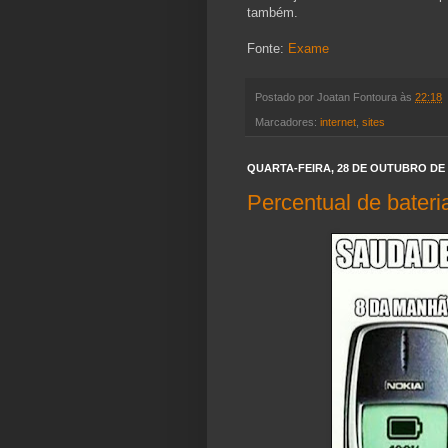
também.
Fonte:
Exame
Postado por
Joatan Fontoura
às
22:18
Marcadores:
internet
,
sites
QUARTA-FEIRA, 28 DE OUTUBRO DE 
Percentual de bateri