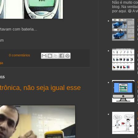
Não é muito co
blog. Na verda
por aqui. 😆 A 
tavam com bateria...
am
0 comentários
gia
015
trônica, não seja igual esse