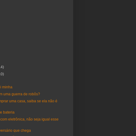
14)
10)
)
oi minha
m uma guerra de robôs?
prar uma casa, saiba se ela não é
e bateria
 com eletrônica, não seja igual esse
versário que chega