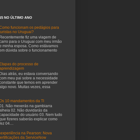
NS NO ÚLTIMO ANO
Como funcionam os pedágios para
turistas no Uruguai?
Recentemente fiz uma viagem de
carro para o Uruguai com meu irmão
e minha esposa. Como estávamos
em dúvida sobre o funcionamento
Etapas do processo de
aprendizagem
Dias atrás, eu estava conversando
com meu pai sobre a necessidade
constante que temos em aprender
algo novo. Muitas vezes, essa
Os 10 mandamentos da TI
01. Não mexerás na gambiarra
alheia 02. Não duvidarás da
capacidade do usuário 03. Nem tudo
que fizeres saberás explicar como
fez 04....
 experiência na Pearson: Nova
certificações da ServiceNow