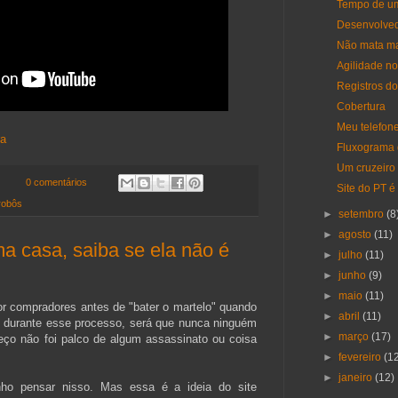
Tempo de um
Desenvolved
Não mata ma
Agilidade n
Registros d
Cobertura
Meu telefone
ra
Fluxograma 
Um cruzeiro 
0 comentários
Site do PT é
robôs
►
setembro
(8
►
agosto
(11)
a casa, saiba se ela não é
►
julho
(11)
►
junho
(9)
►
maio
(11)
por compradores antes de "bater o martelo" quando
►
abril
(11)
 durante esse processo, será que nunca ninguém
►
março
(17)
eço não foi palco de algum assassinato ou coisa
►
fevereiro
(1
►
janeiro
(12)
nho pensar nisso. Mas essa é a ideia do site