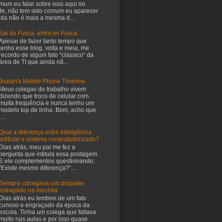
mum eu falar sobre isso aqui no
de, não tem sido comum eu aparecer
vida não é mais a mesma d...
Sai do Fusca, entra no Fusca
Apesar de fazer tanto tempo que
tenho esse blog, volta e meia, me
recordo de algum fato "clássico" da
área de TI que ainda nã...
Joatan's Mobile Phone Timeline
Meus colegas do trabalho vivem
dizendo que troco de celular com
muita frequência e nunca tenho um
modelo top de linha. Bom, acho que
i...
Qual a diferença entre inteligência
artificial e sistema computadorizado?
Dias atrás, meu pai me fez a
pergunta que intitula essa postagem.
E ele complementou questionando:
"Existe mesmo diferença?"....
Sempre carregava um disquete
estragado na mochila
Dias atrás eu lembrei de um fato
curioso e engraçado da época da
escola. Tinha um colega que faltava
muito nas aulas e por isso quase