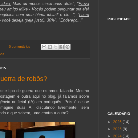
ideia:
Mais ou menos cinco anos atrás", "
Prova
eu amigo Mike - Vocês podem perguntar pra ele!
gócios com uma ótima ideia?' e ele...", "
Lucro
PUBLICIDADE
 você deseja (seja justo):
30%", "
Endereço...
"
0 comentários
oas
2015
uerra de robôs?
sse tipo de guerra que estamos falando. Mesmo
postagem e outra aqui no blog, já falamos sobre
gência artificial (IA) em português. Pois é nesse
magine duas AI discutindo livremente, sem
ndo o que sabem, uma contra a outra?
CALENDÁRIO
►
2026
(14)
►
2025
(8)
►
2024
(14)