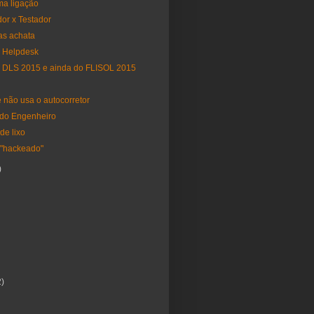
a ligação
or x Testador
s achata
o Helpdesk
o DLS 2015 e ainda do FLISOL 2015
 não usa o autocorretor
do Engenheiro
de lixo
 "hackeado"
)
2)