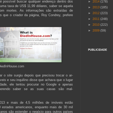
é possível buscar qualquer endereço dentro dos
►
2014
(178)
ma taxa de US$ 11,99 dólares, saber se aquela
►
2013
(185)
com mortes. As informações são extraídas de
►
2012
(223)
tes que o criador da página, Roy Condrey, prefere
►
2011
(248)
►
2010
(222)
►
2009
(59)
PUBLICIDADE
iedInHouse.com
r o site surgiu depois que precisou trocar o ar-
eis e seu inquilino disse que achava que o lugar
idade, ele tentou procurar no Google e apenas
uerendo saber se as suas casas são mal-
013 e mais de 4,5 milhões de imóveis estão
0 estados americanos, enquanto mais de 30 mil
lanos são estender o negócio para outros países