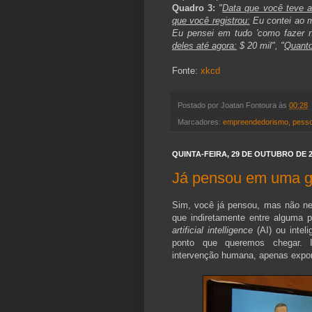
Quadro 3:
"
Data que você teve a 
que você registrou:
Eu contei ao m
Eu pensei em tudo 'como fazer ne
deles até agora:
$ 20 mil", "
Quanto
Fonte:
xkcd
Postado por
Joatan Fontoura
às
00:28
Marcadores:
empreendedorismo
,
pess
QUINTA-FEIRA, 29 DE OUTUBRO DE 
Já pensou em uma g
Sim, você já pensou, mas não ne
que indiretamente entre alguma 
artificial intelligence
(AI) ou inteli
ponto que queremos chegar. I
intervenção humana, apenas expo