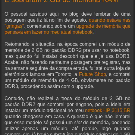
O pessoal assíduo aqui no blog deve lembrar de uma
postagem que fiz lá no fim de agosto,
quando estava nas
"gringas"
, comentando sobre um
upgrade de memória que
pensava em fazer no meu atual notebook
.
Retomando a situação, na época comprei um módulo de
memória de 2 GB no padrão DDR2 pra usar no notebook,
mas quando fui instalar descobri que ele já usa DDR3.
Acabei não fazendo nenhuma postagem pra registrar, mas
na semana seguinte da compra errada, fui até outra loja de
eletrônicos famosa em Toronto, a
Future Shop
, e comprei
um módulo de memória de 4 GB, obviamente no padrão
DDR3, procedendo assim com o upgrade.
Contudo, não realizei a troca do módulo de 2 GB no
padrão DDR2 que comprei por engano, pois a ideia era
instalar um módulo adicional no meu
netbook HP 3115 BR
quando chegasse em casa. A questão é que não lembrei
que esse modelo só possui um
slot
de memória, podendo
utilizar apenas um módulo, até porque, logo quando
comprei ele, já havia substituído o módulo original de 1 GB