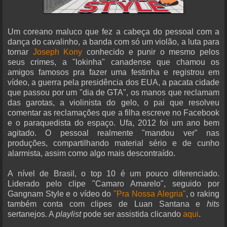
Um coreano maluco que fez a cabeça do pessoal com a
dança do cavalinho, a banda com só um violão, a luta para
tornar
Joseph Kony
conhecido e punir o mesmo pelos
seus crimes, a "lokinha" canadense que chamou os
amigos famosos pra fazer uma festinha e registrou em
vídeo, a guerra pela presidência dos EUA, a pacata cidade
que passou por um "dia de GTA", os manos que reclamam
das garotas, a violinista do gelo, o pai que resolveu
comentar as reclamações que a filha escreve no Facebook
e o paraquedista do espaço. Ufa, 2012 foi um ano bem
agitado. O pessoal realmente "mandou ver" nas
produções, compartilhando material sério e de cunho
alarmista, assim como algo mais descontraído.
A nível de Brasil, o top 10 é um pouco diferenciado.
Liderado pelo clipe "Camaro Amarelo", seguido por
Gangnam Style e o vídeo do
"Pra Nossa Alegria"
, o raking
também conta com clipes de Luan Santana e
hits
sertanejos. A
playlist
pode ser assistida clicando
aqui
.