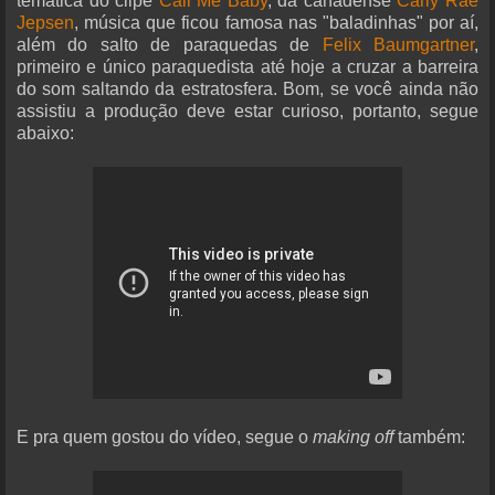
temática do clipe
Call Me Baby
, da canadense
Carly Rae
Jepsen
, música que ficou famosa nas "baladinhas" por aí,
além do salto de paraquedas de
Felix Baumgartner
,
primeiro e único paraquedista até hoje a cruzar a barreira
do som saltando da estratosfera. Bom, se você ainda não
assistiu a produção deve estar curioso, portanto, segue
abaixo:
E pra quem gostou do vídeo, segue o
making off
também: