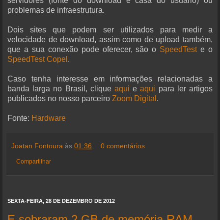
servidores (fonte do download e casa do usuário) ou
problemas de infraestrutura.
Dois sites que podem ser utilizados para medir a
velocidade de download, assim como de upload também,
que a sua conexão pode oferecer, são o
SpeedTest
e o
SpeedTest Copel
.
Caso tenha interesse em informações relacionadas a
banda larga no Brasil, clique
aqui
e
aqui
para ler artigos
publicados no nosso parceiro
Zoom Digital
.
Fonte:
Hardware
Joatan Fontoura
às
01:36
0 comentários
Compartilhar
SEXTA-FEIRA, 28 DE DEZEMBRO DE 2012
E sobraram 2 GB de memória RAM