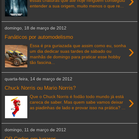
›
essas criaturas que até hoje ninguém conseguiu
entender a sua origem, muito menos o que re...
domingo, 18 de março de 2012
Fanáticos por automodelismo
›
Essa é pra guriazada que assim como eu, sonha
um dia dedicar suas tardes de sábado ou
manhãs de domingo para praticar esse hobby
tão fascina...
quarta-feira, 14 de março de 2012
Chuck Norris ou Mario Norris?
›
Que o Chuck Norris é fodão todo mundo já está
careca de saber. Mas quem sabe vamos deixar
as piadinhas de lado e provar isso na prática? ...
domingo, 11 de março de 2012
QR Codes em lugares