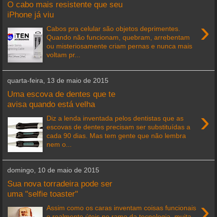
O cabo mais resistente que seu
iPhone já viu
›
Cabos pra celular são objetos deprimentes.
Quando não funcionam, quebram, arrebentam
ou misteriosamente criam pernas e nunca mais
voltam pr...
quarta-feira, 13 de maio de 2015
Uma escova de dentes que te
avisa quando está velha
›
Diz a lenda inventada pelos dentistas que as
escovas de dentes precisam ser substituídas a
cada 90 dias. Mas tem gente que não lembra
nem o...
domingo, 10 de maio de 2015
Sua nova torradeira pode ser
uma "selfie toaster"
›
Assim como os caras inventam coisas funcionais
e realmente úteis no ramo da tecnologia, muita