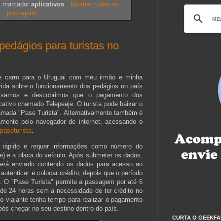
m marcador
aplicativos
.
Mostrar todas as
postagens
edágios para turistas no
e carro para o Uruguai com meu irmão e minha
da sobre o funcionamento dos pedágios no país
quisamos e descobrimos que o pagamento dos
icativo chamado Telepeaje. O turista pode baixar o
hamada "Pase Turista". Alternativamente também é
tamente pelo navegador de internet, acessando o
/paseturista
.
é rápido e requer informações como número do
) e a placa do veículo. Após submeter os dados,
será enviado contendo os dados para acesso ao
 autenticar e colocar crédito, depois que o período
o. O "Pase Turista" permite a passagem por até 6
de 24 horas sem a necessidade de ter crédito no
ue o viajante tenha tempo para realizar o pagamento
pós chegar no seu destino dentro do país.
CURTA O GEEKFA