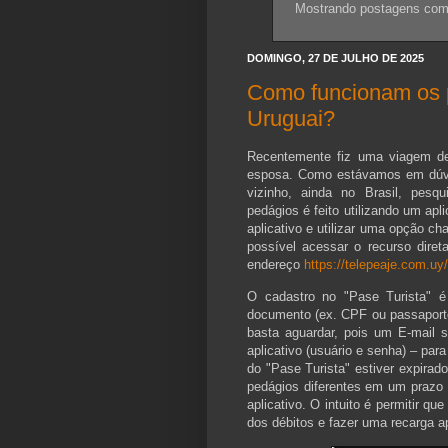
Mostrando postagens co
DOMINGO, 27 DE JULHO DE 2025
Como funcionam os p
Uruguai?
Recentemente fiz uma viagem d
esposa. Como estávamos em dúvi
vizinho, ainda no Brasil, pes
pedágios é feito utilizando um apl
aplicativo e utilizar uma opção c
possível acessar o recurso dire
endereço
https://telepeaje.com.uy
O cadastro no "Pase Turista" 
documento (ex. CPF ou passaporte
basta aguardar, pois um E-mail 
aplicativo (usuário e senha) – para
do "Pase Turista" estiver expirad
pedágios diferentes em um prazo 
aplicativo. O intuito é permitir q
dos débitos e fazer uma recarga a