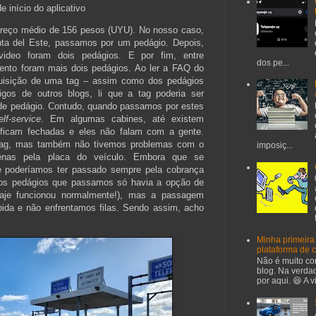
e início do aplicativo
reço médio de 156 pesos (UYU). No nosso caso,
unta del Este, passamos por um pedágio. Depois,
ideo foram dois pedágios. E por fim, entre
dos pe...
ento foram mais dois pedágios. Ao ler a FAQ do
quisição de uma tag – assim como dos pedágios
tigos de outros blogs, li que a tag poderia ser
 de pedágio. Contudo, quando passamos por estes
elf-service
. Em algumas cabines, até existem
 ficam fechadas e eles não falam com a gente.
 tag, mas também não tivemos problemas com o
imposiç...
penas pela placa do veículo. Embora que se
e poderíamos ter passado sempre pela cobrança
os pedágios que passamos só havia a opção de
eaje funcionou normalmente!), mas a passagem
ápida e não enfrentamos filas. Sendo assim, acho
Minha primeira
plataforma de 
Não é muito co
blog. Na verda
por aqui. 😆 A 