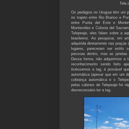
Tela d
Os pedágios no Uruguai têm um p
no trajeto entre Rio Branco e P
entre Punta del Este e Montev
Montevideo e Colonia del Sacram
Telepeaje, eles falam sobre a a
brasileiros. Ao pesquisar, em ar
adquirida diretamente nas praças
lugares, pareceram ser estilo
s
pessoas dentro, mas as janelas
Dessa forma, não adquirimos a
reconhecimento sendo feito a
tivéssemos a tag, é provável qu
automática (apesar que em um d
cobrança automática e o Telep
pelas cabines de Telepeaje foi r
desnecessário ter a tag.