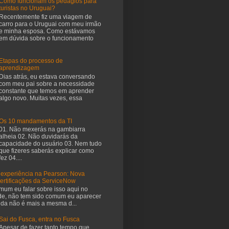
Como funcionam os pedágios para
turistas no Uruguai?
Recentemente fiz uma viagem de
carro para o Uruguai com meu irmão
e minha esposa. Como estávamos
em dúvida sobre o funcionamento
Etapas do processo de
aprendizagem
Dias atrás, eu estava conversando
com meu pai sobre a necessidade
constante que temos em aprender
algo novo. Muitas vezes, essa
Os 10 mandamentos da TI
01. Não mexerás na gambiarra
alheia 02. Não duvidarás da
capacidade do usuário 03. Nem tudo
que fizeres saberás explicar como
fez 04....
 experiência na Pearson: Nova
certificações da ServiceNow
mum eu falar sobre isso aqui no
de, não tem sido comum eu aparecer
vida não é mais a mesma d...
Sai do Fusca, entra no Fusca
Apesar de fazer tanto tempo que