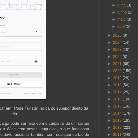
►
julho
(3)
►
junho
(2)
►
maio
(3)
►
abril
(5)
►
2025
(8)
►
2024
(14)
►
2023
(10)
►
2022
(8)
►
2021
(68)
►
2020
(159)
►
2019
(29)
►
2018
(50)
►
2017
(25)
►
2016
(106)
►
2015
(142)
icar em "Pase Turista" no canto superior direito da
►
2014
(178)
tela
►
2013
(185)
ecarga pode ser feita com o cadastro de um cartão
►
2012
(223)
mos o Wise com pesos uruguaios, o que funcionou
que deve funcionar também com qualquer cartão de
►
2011
(248)