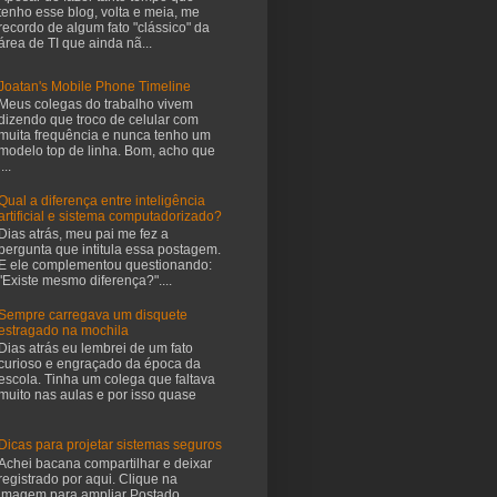
tenho esse blog, volta e meia, me
recordo de algum fato "clássico" da
área de TI que ainda nã...
Joatan's Mobile Phone Timeline
Meus colegas do trabalho vivem
dizendo que troco de celular com
muita frequência e nunca tenho um
modelo top de linha. Bom, acho que
i...
Qual a diferença entre inteligência
artificial e sistema computadorizado?
Dias atrás, meu pai me fez a
pergunta que intitula essa postagem.
E ele complementou questionando:
"Existe mesmo diferença?"....
Sempre carregava um disquete
estragado na mochila
Dias atrás eu lembrei de um fato
curioso e engraçado da época da
escola. Tinha um colega que faltava
muito nas aulas e por isso quase
Dicas para projetar sistemas seguros
Achei bacana compartilhar e deixar
registrado por aqui. Clique na
imagem para ampliar Postado