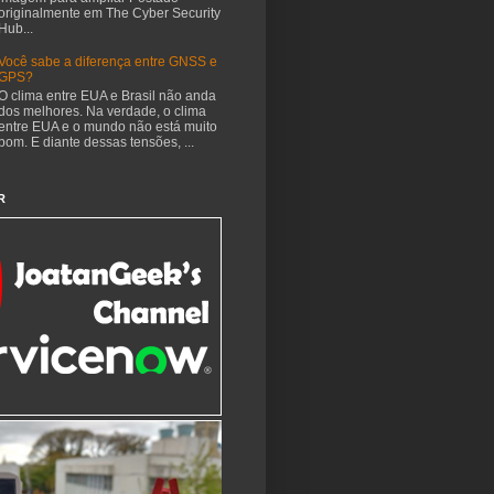
originalmente em The Cyber Security
Hub...
Você sabe a diferença entre GNSS e
GPS?
O clima entre EUA e Brasil não anda
dos melhores. Na verdade, o clima
entre EUA e o mundo não está muito
bom. E diante dessas tensões, ...
R